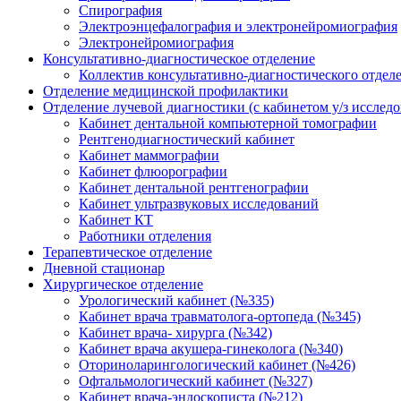
Спирография
Электроэнцефалография и электронейромиография
Электронейромиография
Консультативно-диагностическое отделение
Коллектив консультативно-диагностического отдел
Отделение медицинской профилактики
Отделение лучевой диагностики (с кабинетом у/з исслед
Кабинет дентальной компьютерной томографии
Рентгенодиагностический кабинет
Кабинет маммографии
Кабинет флюорографии
Кабинет дентальной рентгенографии
Кабинет ультразвуковых исследований
Кабинет КТ
Работники отделения
Терапевтическое отделение
Дневной стационар
Хирургическое отделение
Урологический кабинет (№335)
Кабинет врача травматолога-ортопеда (№345)
Кабинет врача- хирурга (№342)
Кабинет врача акушера-гинеколога (№340)
Оториноларингологический кабинет (№426)
Офтальмологический кабинет (№327)
Кабинет врача-эндоскописта (№212)